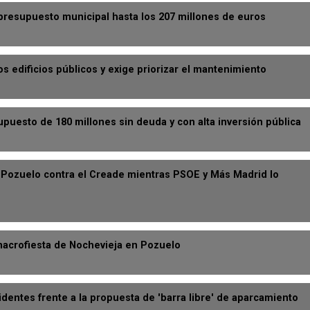
 presupuesto municipal hasta los 207 millones de euros
 edificios públicos y exige priorizar el mantenimiento
puesto de 180 millones sin deuda y con alta inversión pública
 Pozuelo contra el Creade mientras PSOE y Más Madrid lo
macrofiesta de Nochevieja en Pozuelo
identes frente a la propuesta de 'barra libre' de aparcamiento