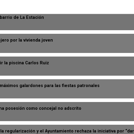
barrio de La Estación
ero por la vivienda joven
r la piscina Carlos Ruiz
máximos galardones para las fiestas patronales
oma posesión como concejal no adscrito
 regularización y el Ayuntamiento rechaza la iniciativa por “dar