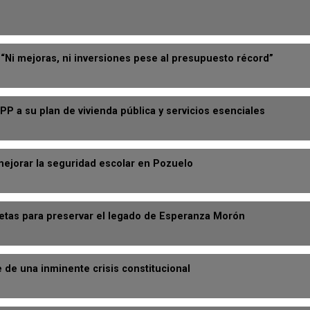
: “Ni mejoras, ni inversiones pese al presupuesto récord”
P a su plan de vivienda pública y servicios esenciales
mejorar la seguridad escolar en Pozuelo
tas para preservar el legado de Esperanza Morón
e de una inminente crisis constitucional