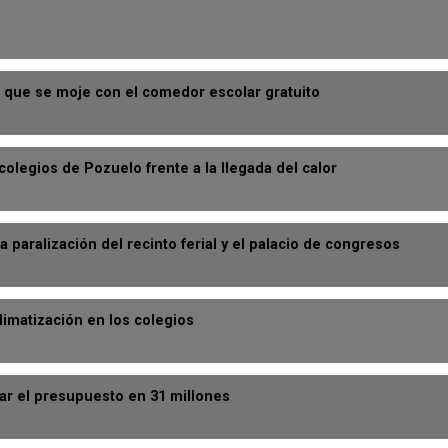
 que se moje con el comedor escolar gratuito
olegios de Pozuelo frente a la llegada del calor
 paralización del recinto ferial y el palacio de congresos
limatización en los colegios
ar el presupuesto en 31 millones