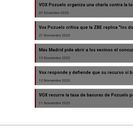
VOX Pozuelo organiza una charla contra la ta
01 Diciembre 2025
Vox Pozuelo critica que la ZBE replica "los 
21 Noviembre 2025
Más Madrid pide abrir a los vecinos el concu
13 Noviembre 2025
Vox responde y defiende que su recurso sí b
12 Noviembre 2025
VOX recurre la tasa de basuras de Pozuelo po
11 Noviembre 2025