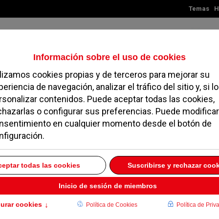
Temas
H
Jueves, 06 de agosto de 2026
TES
MADRID
NOROESTE
SOCIEDAD
MAGAZINE
SERVICIOS
lo
r las becas de comedor y la movilidad