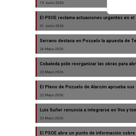
19 Junio 2026
El PSOE reclama actuaciones urgentes en el 
01 Junio 2026
Serrano destaca en Pozuelo la apuesta de Tej
26 Mayo 2026
Cobaleda pide reorganizar las obras para abri
22 Mayo 2026
El Pleno de Pozuelo de Alarcón aprueba sus 
22 Mayo 2026
Luis Suñer renuncia a integrarse en Vox y t
22 Mayo 2026
El PSOE abre un punto de información sobre la