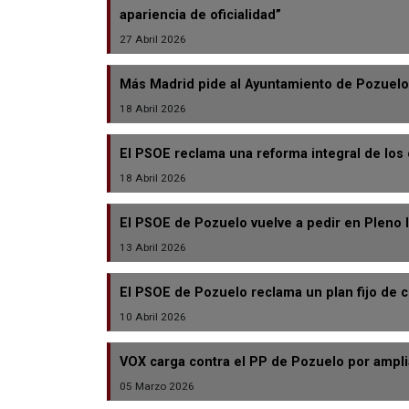
apariencia de oficialidad”
27 Abril 2026
Más Madrid pide al Ayuntamiento de Pozuelo
18 Abril 2026
El PSOE reclama una reforma integral de los c
18 Abril 2026
El PSOE de Pozuelo vuelve a pedir en Pleno la
13 Abril 2026
El PSOE de Pozuelo reclama un plan fijo de c
10 Abril 2026
VOX carga contra el PP de Pozuelo por ampli
05 Marzo 2026