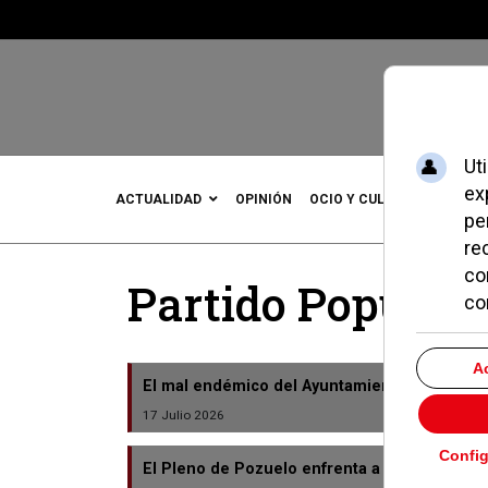
ACTUALIDAD
OPINIÓN
OCIO Y CULTURA
DEPOR
Partido Popular
El mal endémico del Ayuntamiento de Pozue
17 Julio 2026
El Pleno de Pozuelo enfrenta a PSOE y PP po