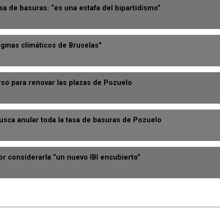
sa de basuras: “es una estafa del bipartidismo”
dogmas climáticos de Bruselas"
rso para renovar las plazas de Pozuelo
usca anular toda la tasa de basuras de Pozuelo
r considerarla “un nuevo IBI encubierto”