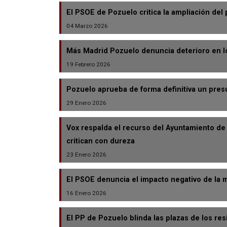
El PSOE de Pozuelo critica la ampliación del
04 Marzo 2026
Más Madrid Pozuelo denuncia deterioro en los
19 Febrero 2026
Pozuelo aprueba de forma definitiva un presu
29 Enero 2026
Vox respalda el recurso del Ayuntamiento de
critican con dureza
23 Enero 2026
El PSOE denuncia el impacto negativo de la 
16 Enero 2026
El PP de Pozuelo blinda las plazas de los res