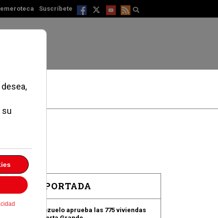
emeroteca
Suscríbete
EN PORTADA
Pozuelo aprueba las 775 viviendas
de Huerta Grande