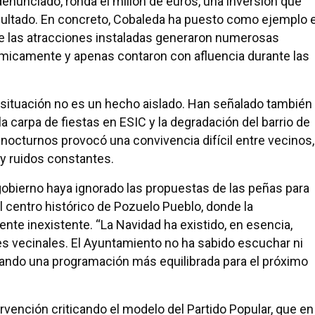
denunciado, ronda el millón de euros, una inversión que
esultado. En concreto, Cobaleda ha puesto como ejemplo e
e las atracciones instaladas generaron numerosas
micamente y apenas contaron con afluencia durante las
 situación no es un hecho aislado. Han señalado también
la carpa de fiestas en ESIC y la degradación del barrio de
octurnos provocó una convivencia difícil entre vecinos,
 y ruidos constantes.
obierno haya ignorado las propuestas de las peñas para
al centro histórico de Pozuelo Pueblo, donde la
te inexistente. “La Navidad ha existido, en esencia,
nes vecinales. El Ayuntamiento no ha sabido escuchar ni
amando una programación más equilibrada para el próximo
ervención criticando el modelo del Partido Popular, que en