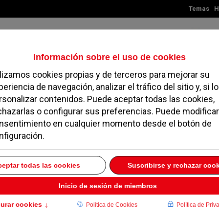
Temas
H
Viernes, 07 de agosto de 2026
TES
MADRID
NOROESTE
SOCIEDAD
MAGAZINE
SERVICIOS
a el impacto negativo
a de Nochevieja en
6