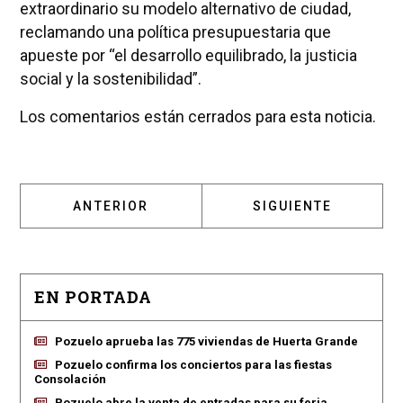
extraordinario su modelo alternativo de ciudad,
reclamando una política presupuestaria que
apueste por “el desarrollo equilibrado, la justicia
social y la sostenibilidad”.
Los comentarios están cerrados para esta noticia.
ARTÍCULO ANTERIOR: EL PSOE CRITICA LA 
ARTÍCULO SIGUIENT
ANTERIOR
SIGUIENTE
EN PORTADA
Pozuelo aprueba las 775 viviendas de Huerta Grande
Pozuelo confirma los conciertos para las fiestas
Consolación
Pozuelo abre la venta de entradas para su feria