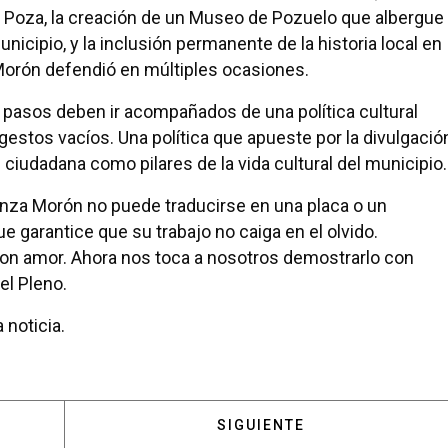
 la Poza, la creación de un Museo de Pozuelo que albergue
nicipio, y la inclusión permanente de la historia local en
 Morón defendió en múltiples ocasiones.
 pasos deben ir acompañados de una política cultural
 gestos vacíos. Una política que apueste por la divulgació
ón ciudadana como pilares de la vida cultural del municipio.
nza Morón no puede traducirse en una placa o un
ue garantice que su trabajo no caiga en el olvido.
on amor. Ahora nos toca a nosotros demostrarlo con
el Pleno.
 noticia.
 POZUELO ADVIERTE AL GOBIERNO QUE ACUDIRÁ A LA 
ARTÍCULO SIGUIENTE: LA A
SIGUIENTE