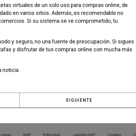
tas virtuales de un solo uso para compras online, de
dado en varios sitios. Además, es recomendable no
comercios. Si su sistema se ve comprometido, tu
modo y seguro, no una fuente de preocupación. Si sigues
tafas y disfrutar de tus compras online con mucha más
 noticia.
: LA DEMANDA DE ENTRENADORES PERSONALES A DOMI
ARTÍCULO SIGUIENTE: HOTE
SIGUIENTE
o legal
Staff
Publicidad
¿satisfech@?
Cookies
C