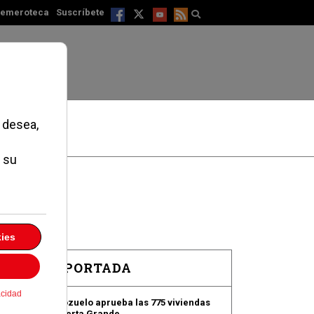
emeroteca
Suscríbete
EN PORTADA
Pozuelo aprueba las 775 viviendas
de Huerta Grande