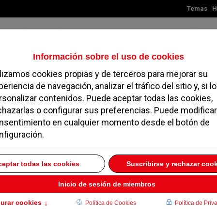
Temas
H
Sábado, 08 de agosto de 2026
TES
MADRID
NOROESTE
SOCIEDAD
MAGAZINE
SERVICIOS
mprar por internet de
EPTIEMBRE 2025