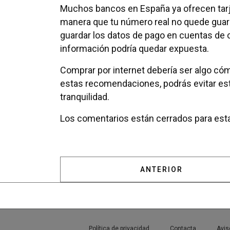
Muchos bancos en España ya ofrecen tarje
manera que tu número real no quede guar
guardar los datos de pago en cuentas de 
información podría quedar expuesta.
Comprar por internet debería ser algo có
estas recomendaciones, podrás evitar es
tranquilidad.
Los comentarios están cerrados para esta
ARTÍCULO ANTERIOR
ANTERIOR
Política de privacidad
Contacta
Avis