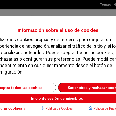
Temas
H
Jueves, 06 de agosto de 2026
TES
MADRID
NOROESTE
SOCIEDAD
MAGAZINE
SERVICIOS
 de Alarcón
rillo en la Comunidad de Madrid por
06 Agosto 2026
El aviso afecta a la Sierra de Madrid y a las zonas Metropolitana, Henares, Sur,