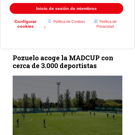
El conjunto madrileño derrotó en la final a Rialta CRAT
Coruña Sevens por 43-0 y se adjudicó también el
campeonato global del circuito al sumar más puntos que
Rugby Turia en las dos series.
Pozuelo acoge la MADCUP con
cerca de 3.000 deportistas