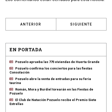
ARTÍCULO ANTERIOR: CABAL DENUNCIA QUE
ARTÍCULO SIGUIENT
ANTERIOR
SIGUIENTE
EN PORTADA
Pozuelo aprueba las 775 viviendas de Huerta Grande
Pozuelo confirma los conciertos para las fiestas
Consolación
Pozuelo abre la venta de entradas para su feria
taurina
Román, Mora y Burdiel torearán en las Fiestas de
Pozuelo
El Club de Natación Pozuelo recibe el Premio Siete
Estrellas