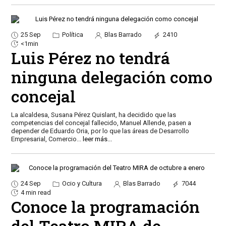
25 Sep
Política
Blas Barrado
2410
<1min
Luis Pérez no tendrá
ninguna delegación como
concejal
La alcaldesa, Susana Pérez Quislant, ha decidido que las
competencias del concejal fallecido, Manuel Allende, pasen a
depender de Eduardo Oria, por lo que las áreas de Desarrollo
Empresarial, Comercio
...
leer más...
24 Sep
Ocio y Cultura
Blas Barrado
7044
4 min read
Conoce la programación
del Teatro MIRA de