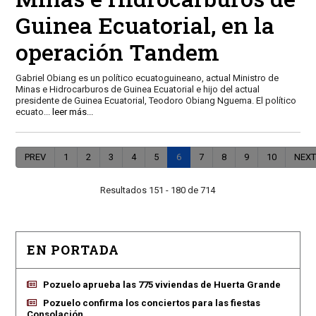
Guinea Ecuatorial, en la
operación Tandem
Gabriel Obiang es un político ecuatoguineano, actual Ministro de
Minas e Hidrocarburos de Guinea Ecuatorial e hijo del actual
presidente de Guinea Ecuatorial, Teodoro Obiang Nguema. El político
ecuato
...
leer más...
PREV
1
2
3
4
5
6
7
8
9
10
NEXT
Resultados 151 - 180 de 714
EN PORTADA
Pozuelo aprueba las 775 viviendas de Huerta Grande
Pozuelo confirma los conciertos para las fiestas
Consolación