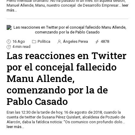
Pleno mensual ordinario. No ha pasado ni un mes. En aquella sesión,
Manuel Allende, Manu, nuestro concejal de Desarrollo Empresar
...
leer
más...
16 Ago
Política
Ángeles Perea
4878
4 min read
Las reacciones en Twitter
por el concejal fallecido
Manu Allende,
comenzando por la de
Pablo Casado
Eran las 12:30 de la tarde de hoy, 16 de agosto de 2018, cuando la
cuenta de twitter de Susana Pérez Quislant, alcaldesa de Pozuelo de
Alarcón, daba la fatídica noticia: “Os comunico con profundo dolo
...
leer más...