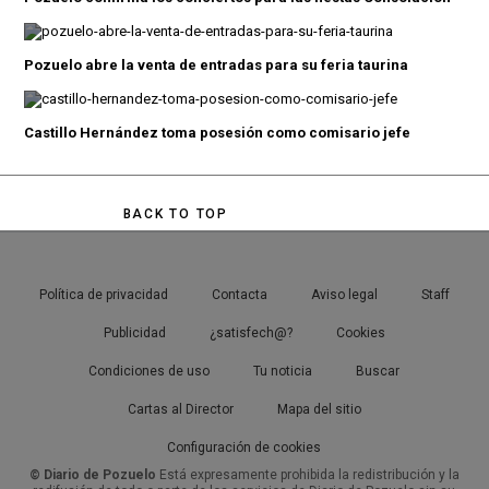
Pozuelo abre la venta de entradas para su feria taurina
Castillo Hernández toma posesión como comisario jefe
BACK TO TOP
Política de privacidad
Contacta
Aviso legal
Staff
Publicidad
¿satisfech@?
Cookies
Condiciones de uso
Tu noticia
Buscar
Cartas al Director
Mapa del sitio
Configuración de cookies
© Diario de Pozuelo
Está expresamente prohibida la redistribución y la