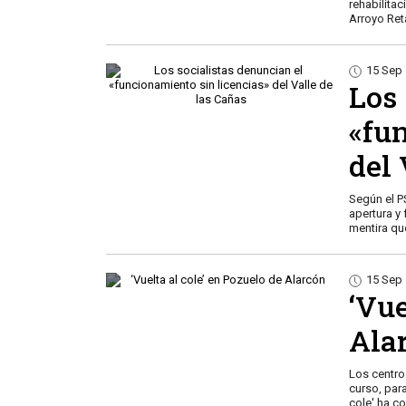
rehabilita
Arroyo Re
15 Sep
Los 
«fu
del 
Según el PSOE, el Centro deportivo Valle de las Cañas carece a día de hoy de licencias de
apertura y
mentira que
15 Sep
‘Vuelta al cole’
Ala
Los centro
curso, para
cole' ha 