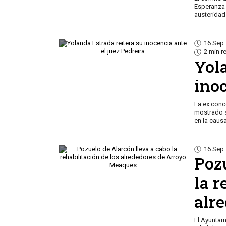
Esperanza A
austeridad
16 Sep
2 min r
Yol
inoc
La ex conc
mostrado s
en la causa
16 Sep
Poz
la r
alr
El Ayuntam