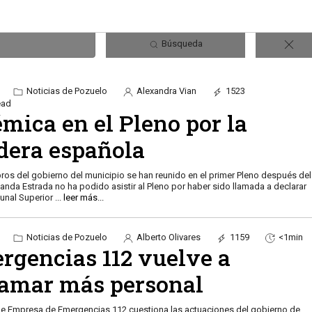
Búsqueda
Noticias de Pozuelo
Alexandra Vian
1523
ead
mica en el Pleno por la
dera española
os del gobierno del municipio se han reunido en el primer Pleno después del
landa Estrada no ha podido asistir al Pleno por haber sido llamada a declarar
bunal Superior
...
leer más...
Noticias de Pozuelo
Alberto Olivares
1159
<1min
rgencias 112 vuelve a
lamar más personal
de Empresa de Emergencias 112 cuestiona las actuaciones del gobierno de