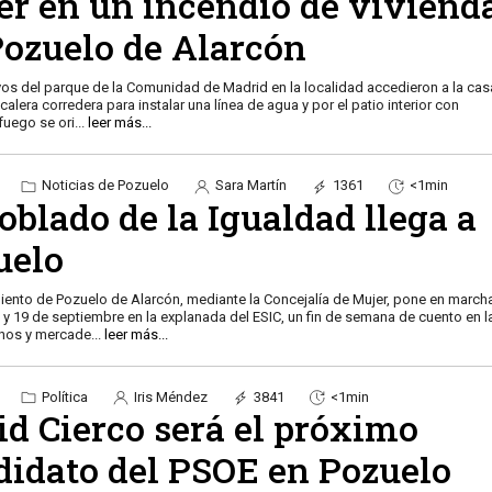
er en un incendio de viviend
Pozuelo de Alarcón
vos del parque de la Comunidad de Madrid en la localidad accedieron a la cas
alera corredera para instalar una línea de agua y por el patio interior con
l fuego se ori
...
leer más...
Noticias de Pozuelo
Sara Martín
1361
<1min
oblado de la Igualdad llega a
uelo
iento de Pozuelo de Alarcón, mediante la Concejalía de Mujer, pone en march
8 y 19 de septiembre en la explanada del ESIC, un fin de semana de cuento en l
anos y mercade
...
leer más...
Política
Iris Méndez
3841
<1min
id Cierco será el próximo
didato del PSOE en Pozuelo