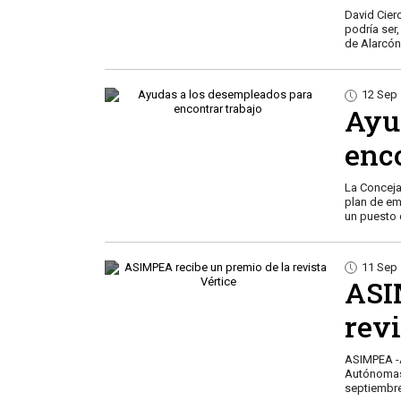
David Cier
podría ser
de Alarcón
12 Sep
Ayu
enco
La Conceja
plan de em
un puesto 
11 Sep
ASI
revi
ASIMPEA -A
Autónomas-