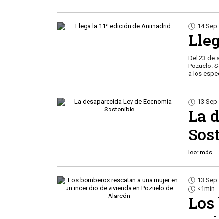
14 Sep
Lleg
Del 23 de 
Pozuelo. S
a los espe
13 Sep
La 
Sos
leer más...
13 Sep
<1min
Los