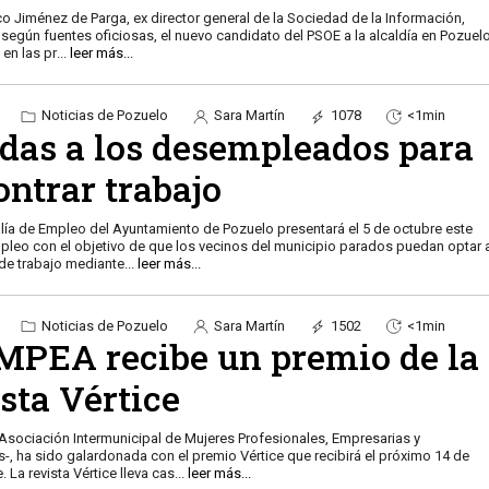
co Jiménez de Parga, ex director general de la Sociedad de la Información,
, según fuentes oficiosas, el nuevo candidato del PSOE a la alcaldía en Pozuel
 en las pr
...
leer más...
Noticias de Pozuelo
Sara Martín
1078
<1min
das a los desempleados para
ntrar trabajo
lía de Empleo del Ayuntamiento de Pozuelo presentará el 5 de octubre este
pleo con el objetivo de que los vecinos del municipio parados puedan optar 
de trabajo mediante
...
leer más...
Noticias de Pozuelo
Sara Martín
1502
<1min
MPEA recibe un premio de la
sta Vértice
sociación Intermunicipal de Mujeres Profesionales, Empresarias y
, ha sido galardonada con el premio Vértice que recibirá el próximo 14 de
septiembre. La revista Vértice lleva cas
...
leer más...