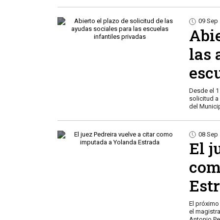
09 Sep
Abie
las 
escu
Desde el 1 de Septiembre hasta el 30 de este mismo mes, está 
solicitud a las ayudas económicas para financiar el pago de Escuelas Infantiles Privadas
del Municip
08 Sep
El j
com
Est
El próximo
el magistra
Antonio Pe