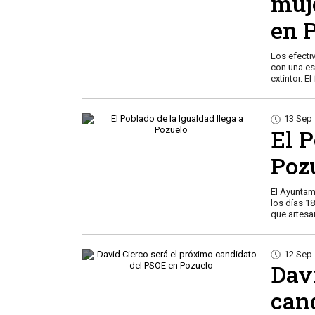
muj
en 
Los efecti
con una esc
extintor. E
13 Sep
El P
Poz
El Ayuntam
los días 1
que artes
12 Sep
Dav
can