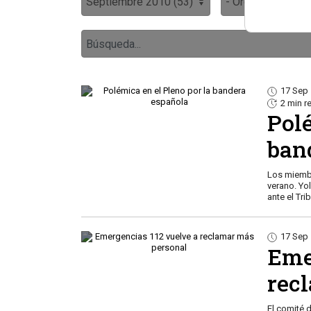
17 Sep
2 min r
Polé
ban
Los miembr
verano. Yo
ante el Tri
17 Sep
Eme
rec
El comité 