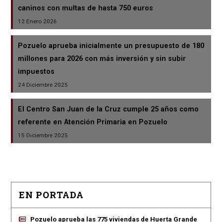
caninos con multas de hasta 750 euros
12 Enero 2026
Pozuelo aprueba inicialmente un presupuesto de 180
millones para 2026 con más inversión y sin subir
impuestos
24 Diciembre 2025
El Centro San Juan de la Cruz cumple 25 años como
referente en Atención Primaria en Pozuelo
15 Diciembre 2025
EN PORTADA
Pozuelo aprueba las 775 viviendas de Huerta Grande