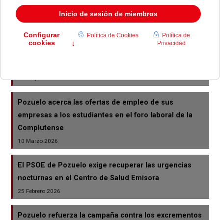
Las oficinas de Atención al Ciudadano de Pozuelo
adaptan su horario en verano
30 Junio 2026
Cobaleda pide reorganizar las obras para abrir la
piscina Carlos Ruiz
22 Mayo 2026
Pozuelo acerca las ofertas de empleo de sus
empresas a los estudiantes en el foro laboral de la
Complutense
10 Marzo 2026
El PSOE de Pozuelo exige recuperar las urgencias
nocturnas en el Centro de Salud Emisora
25 Febrero 2026
Pozuelo refuerza la campaña contra los excrementos