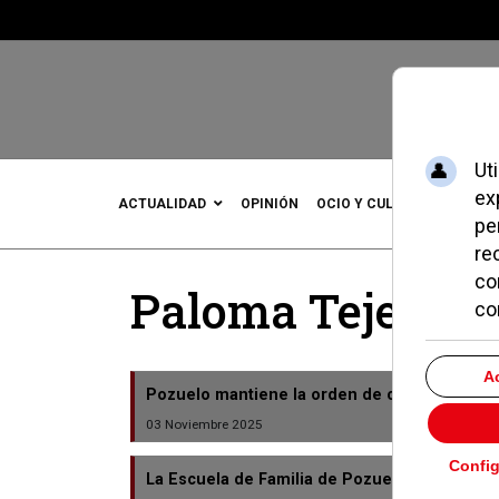
ACTUALIDAD
OPINIÓN
OCIO Y CULTURA
DEPOR
Paloma Tejero
Pozuelo mantiene la orden de cierre del cent
03 Noviembre 2025
La Escuela de Familia de Pozuelo refuerza s