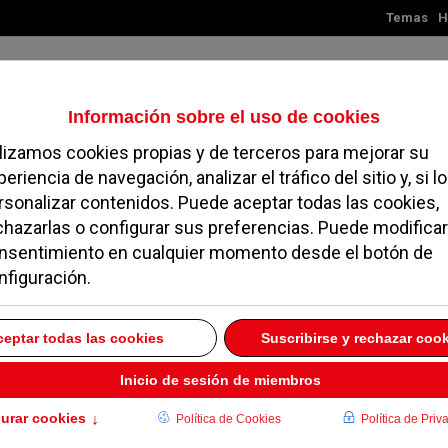
Temas
H
Sábado, 08 de agosto de 2026
TES
MADRID
NOROESTE
SOCIEDAD
MAGAZINE
SERVICIOS
ro de inmigrantes y acusa al Gobierno de saturarlo ilegalmente
u oferta con nuevas propuestas para padres e hijos