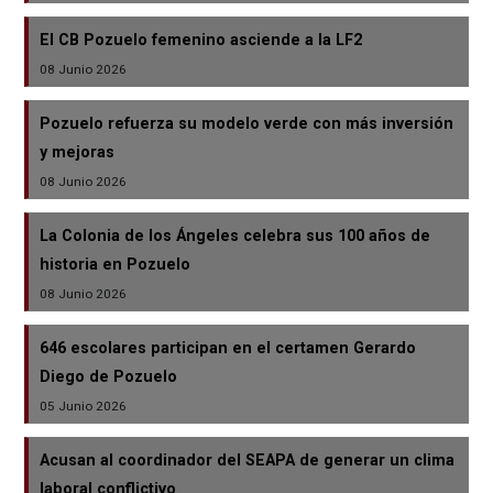
El CB Pozuelo femenino asciende a la LF2
08 Junio 2026
Pozuelo refuerza su modelo verde con más inversión
y mejoras
08 Junio 2026
La Colonia de los Ángeles celebra sus 100 años de
historia en Pozuelo
08 Junio 2026
646 escolares participan en el certamen Gerardo
Diego de Pozuelo
05 Junio 2026
Acusan al coordinador del SEAPA de generar un clima
laboral conflictivo