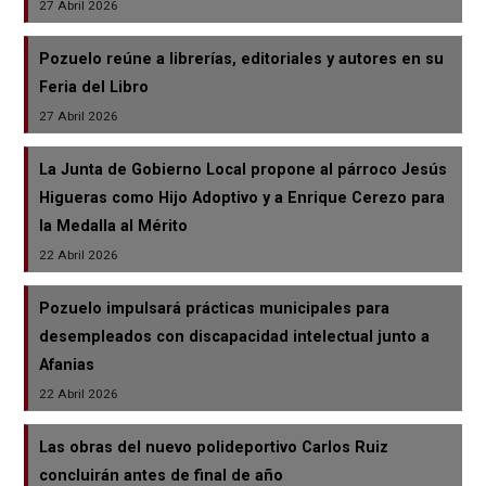
27 Abril 2026
Pozuelo reúne a librerías, editoriales y autores en su
Feria del Libro
27 Abril 2026
La Junta de Gobierno Local propone al párroco Jesús
Higueras como Hijo Adoptivo y a Enrique Cerezo para
la Medalla al Mérito
22 Abril 2026
Pozuelo impulsará prácticas municipales para
desempleados con discapacidad intelectual junto a
Afanias
22 Abril 2026
Las obras del nuevo polideportivo Carlos Ruiz
concluirán antes de final de año