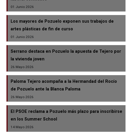
01 Junio 2026
Los mayores de Pozuelo exponen sus trabajos de
artes plásticas de fin de curso
01 Junio 2026
Serrano destaca en Pozuelo la apuesta de Tejero por
la vivienda joven
26 Mayo 2026
Paloma Tejero acompaña a la Hermandad del Rocío
de Pozuelo ante la Blanca Paloma
26 Mayo 2026
El PSOE reclama a Pozuelo más plazo para inscribirse
en los Summer School
14 Mayo 2026