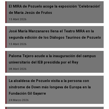
El MIRA de Pozuelo acoge la exposición ‘Celebración’
de María Jesús de Frutos
13 Abril 2026
José María Manzanares llena el Teatro MIRA en la
segunda edición de los Diálogos Taurinos de Pozuelo
13 Abril 2026
Paloma Tejero acude a la inauguración del campus
universitario del IEB presidida por el Rey
08 Abril 2026
La alcaldesa de Pozuelo visita a la persona con
síndrome de Down más longeva de Europa en la
Fundación Gil Gayarre
24 Marzo 2026