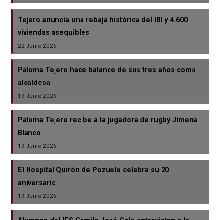
Tejero anuncia una rebaja histórica del IBI y 4.600
viviendas asequibles
22 Junio 2026
Paloma Tejero hace balance de sus tres años como
alcaldesa
19 Junio 2026
Paloma Tejero recibe a la jugadora de rugby Jimena
Blanco
19 Junio 2026
El Hospital Quirón de Pozuelo celebra su 20
aniversario
19 Junio 2026