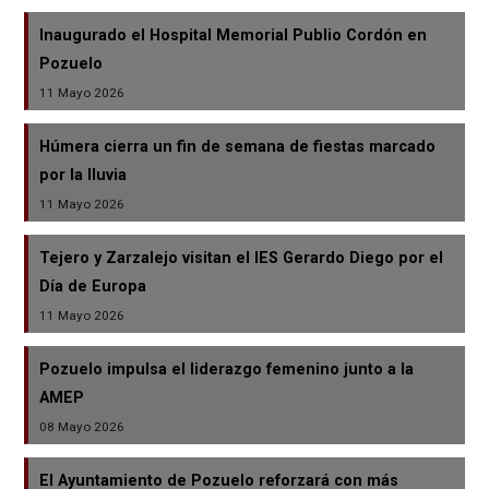
Inaugurado el Hospital Memorial Publio Cordón en
Pozuelo
11 Mayo 2026
Húmera cierra un fin de semana de fiestas marcado
por la lluvia
11 Mayo 2026
Tejero y Zarzalejo visitan el IES Gerardo Diego por el
Día de Europa
11 Mayo 2026
Pozuelo impulsa el liderazgo femenino junto a la
AMEP
08 Mayo 2026
El Ayuntamiento de Pozuelo reforzará con más