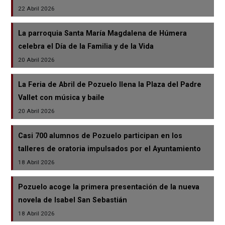
22 Abril 2026
La parroquia Santa María Magdalena de Húmera
celebra el Día de la Familia y de la Vida
20 Abril 2026
La Feria de Abril de Pozuelo llena la Plaza del Padre
Vallet con música y baile
20 Abril 2026
Casi 700 alumnos de Pozuelo participan en los
talleres de oratoria impulsados por el Ayuntamiento
18 Abril 2026
Pozuelo acoge la primera presentación de la nueva
novela de Isabel San Sebastián
18 Abril 2026