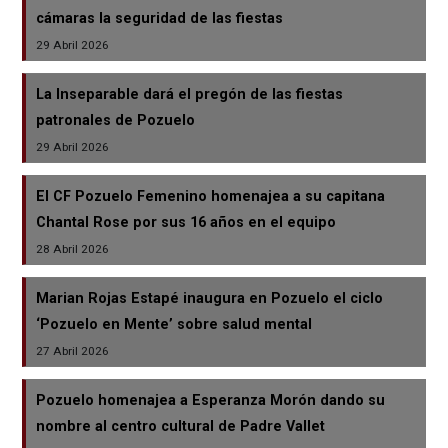
cámaras la seguridad de las fiestas
29 Abril 2026
La Inseparable dará el pregón de las fiestas
patronales de Pozuelo
29 Abril 2026
El CF Pozuelo Femenino homenajea a su capitana
Chantal Rose por sus 16 años en el equipo
28 Abril 2026
Marian Rojas Estapé inaugura en Pozuelo el ciclo
‘Pozuelo en Mente’ sobre salud mental
27 Abril 2026
Pozuelo homenajea a Esperanza Morón dando su
nombre al centro cultural de Padre Vallet