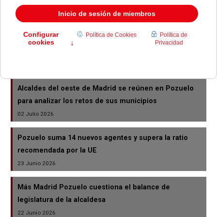
La colonia taller de Pozuelo acoge a más de 60 niños
10 Julio 2026
Pozuelo de Alarcón rinde homenaje a Miguel Ángel
Blanco con un parque
10 Julio 2026
Alcaldes del oeste de Madrid se reúnen en Pozuelo
para analizar los retos de sus municipios
02 Julio 2026
Pozuelo suma 14 nuevos agentes y supera la ratio
recomendada por la UE
23 Junio 2026
Más Madrid Pozuelo cuestiona el balance de
legislatura de la alcaldesa
22 Junio 2026