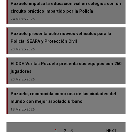
Pozuelo impulsa la educación vial en colegios con un
circuito práctico impartido por la Policía
24 Marzo 2026
Pozuelo presenta ocho nuevos vehículos para la
Policía, SEAPA y Protección Civil
20 Marzo 2026
El CDE Veritas Pozuelo presenta sus equipos con 260
jugadores
20 Marzo 2026
Pozuelo, reconocida como una de las ciudades del
mundo con mejor arbolado urbano
18 Marzo 2026
1
2
3
NEXT