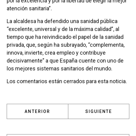
por la excelencia y por la libertad de elegir la mejor
atención sanitaria”.
La alcaldesa ha defendido una sanidad pública
“excelente, universal y de la máxima calidad”, al
tiempo que ha reivindicado el papel de la sanidad
privada, que, según ha subrayado, “complementa,
innova, invierte, crea empleo y contribuye
decisivamente” a que España cuente con uno de
los mejores sistemas sanitarios del mundo.
Los comentarios están cerrados para esta noticia.
ARTÍCULO ANTERIOR: QUIRÓNSALUD MADRID
ARTÍCULO SIGUIENT
ANTERIOR
SIGUIENTE