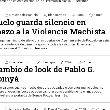
remiados en esta edición de los "Premios Iniciativa".
...
leer más...
Noticias de Pozuelo
Blas Barrado
2306
<1min
uelo guarda silencio en
hazo a la Violencia Machista
lugar un minuto de silencio a las puertas del Ayuntamiento de Pozuelo en seña
 a la violencia de género y apoyo a todas las víctimas. En este acto
ivo, que el Consistori
...
leer más...
Qué pasó con...
El Avispa
2076
<1min
ambio de look de Pablo G.
pinyà
o ya unos cuantos meses desde las pasadas elecciones municipales, no
ero a veces las cosas pueden cambiar considerablemente en muy poco
 refiero al portavoz de Somos Pozue
...
leer más...
Noticias de Pozuelo
Daniel Cepeda
2148
<1min