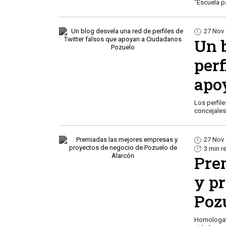
"Escuela p
27 Nov
Un 
perf
apo
Los perfile
concejales 
27 Nov
3 min r
Pre
y p
Poz
Homologati