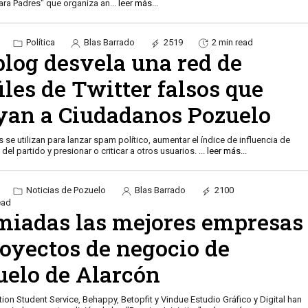
ara Padres" que organiza an
...
leer más...
Política
Blas Barrado
2519
2 min read
blog desvela una red de
iles de Twitter falsos que
yan a Ciudadanos Pozuelo
s se utilizan para lanzar spam político, aumentar el índice de influencia de
del partido y presionar o criticar a otros usuarios.
...
leer más...
Noticias de Pozuelo
Blas Barrado
2100
ead
miadas las mejores empresas
royectos de negocio de
uelo de Alarcón
on Student Service, Behappy, Betopfit y Vindue Estudio Gráfico y Digital han