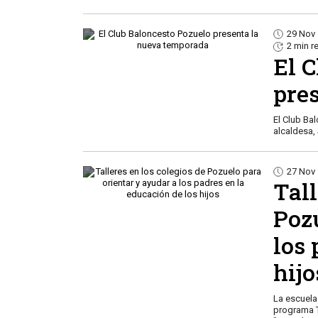
29 Nov
2 min r
El 
pre
El Club Ba
alcaldesa,
27 Nov
Tall
Pozu
los 
hijo
La escuela
programa T