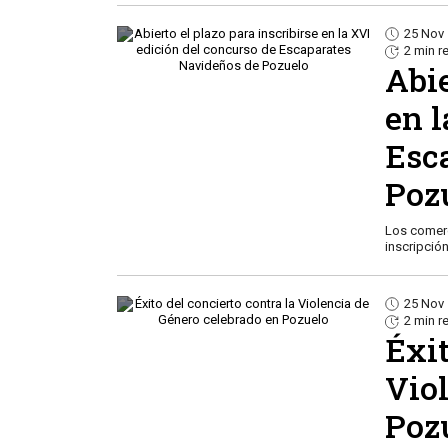
25 Nov
2 min r
Abie
en l
Esc
Poz
Los comerc
inscripció
25 Nov
2 min r
Éxit
Vio
Poz