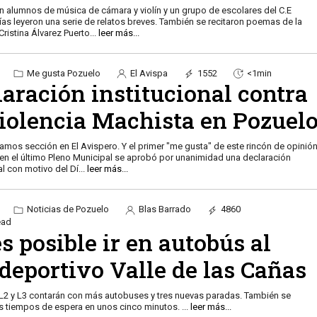
on alumnos de música de cámara y violín y un grupo de escolares del C.E
ías leyeron una serie de relatos breves. También se recitaron poemas de la
Cristina Álvarez Puerto
...
leer más...
Me gusta Pozuelo
El Avispa
1552
<1min
aración institucional contra
Violencia Machista en Pozuel
amos sección en El Avispero. Y el primer "me gusta" de este rincón de opinió
en el último Pleno Municipal se aprobó por unanimidad una declaración
al con motivo del Dí
...
leer más...
Noticias de Pozuelo
Blas Barrado
4860
ead
s posible ir en autobús al
deportivo Valle de las Cañas
 L2 y L3 contarán con más autobuses y tres nuevas paradas. También se
s tiempos de espera en unos cinco minutos.
...
leer más...