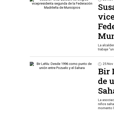
Sus
vic
Fed
Mun
La alcalde
trabaje "un
25 Nov
Bir
de u
Sah
La asociac
niños saha
momento l