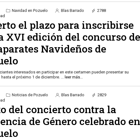
Navidad en Pozuelo
Blas Barrado
2788
ead
rto el plazo para inscribirse
a XVI edición del concurso d
aparates Navideños de
uelo
iantes interesados en participar en este certamen pueden presentar su
n hasta el próximo 1 de diciembre.
...
leer más...
Noticias de Pozuelo
Blas Barrado
2829
ead
o del concierto contra la
lencia de Género celebrado e
uelo