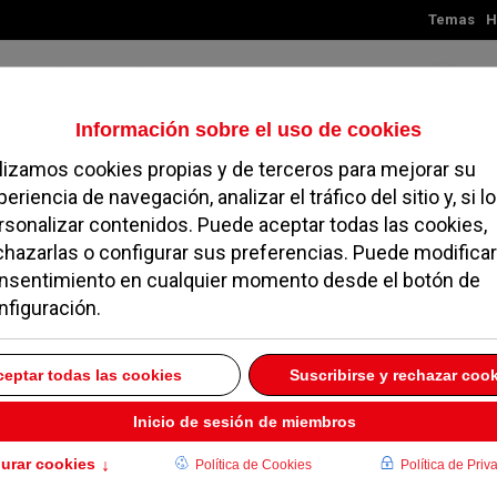
Temas
H
Sábado, 08 de agosto de 2026
TES
MADRID
NOROESTE
SOCIEDAD
MAGAZINE
SERVICIOS
al
volver a archivo mensual
 totaly
75
of our articles broken down into Months and Years.