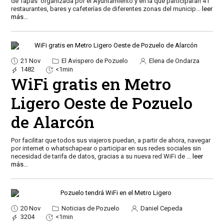
de Tapas’ organizada por el Ayuntamiento y en la que participarán 41
restaurantes, bares y cafeterías de diferentes zonas del municip
...
leer
más...
21 Nov
El Avispero de Pozuelo
Elena de Ondarza
1482
<1min
WiFi gratis en Metro
Ligero Oeste de Pozuelo
de Alarcón
Por facilitar que todos sus viajeros puedan, a partir de ahora, navegar
por internet o whatschapear o participar en sus redes sociales sin
necesidad de tarifa de datos, gracias a su nueva red WiFi de
...
leer
más...
20 Nov
Noticias de Pozuelo
Daniel Cepeda
3204
<1min