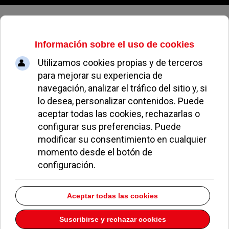
Jueves, 06 de agosto de 2026
XT
Isabel Miranda
Pozuelo está presente en el Encuentro de