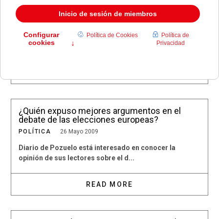
Consejos Escolares del Estado
NOTICIAS DE POZUELO
27 Mayo 2009
La concejala de Educación, María Jesús Castillo, ha
asistido a la XIX edici&...
READ MORE
¿Quién expuso mejores argumentos en el
debate de las elecciones europeas?
POLÍTICA
26 Mayo 2009
Diario de Pozuelo está interesado en conocer la
opinión de sus lectores sobre el d...
READ MORE