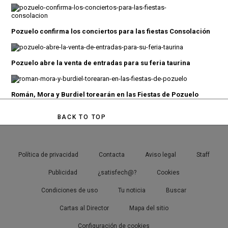
Pozuelo confirma los conciertos para las fiestas Consolación
Pozuelo abre la venta de entradas para su feria taurina
Román, Mora y Burdiel torearán en las Fiestas de Pozuelo
BACK TO TOP
Política de privacidad
Contacta
Aviso legal
Staff
Publicidad
¿satisfech@?
Cookies
Condiciones de uso
Tu noticia
Buscar
Cartas al Director
Mapa del sitio
Configuración de cookies