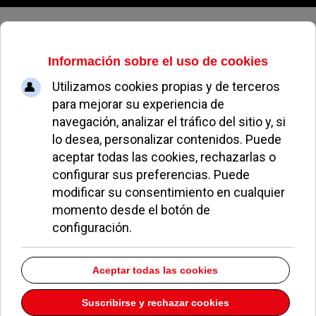
Sábado, 08 de agosto de 2026
La Comunidad obliga al Colegio
Americano a readmitir a las hijas
del ucraniano asesinado en
Pozuelo
ALEJANDRO MORENO
NOTICIAS DE POZUELO
03 FEBRERO 2026