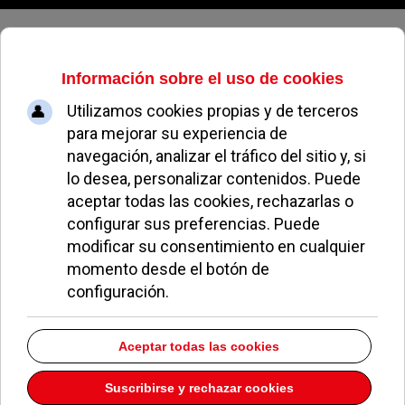
Jueves, 06 de agosto de 2026
Francisco Manuel Melgarejo
Martínez sería un buen concejal
de polícía, atención al ciudadano
y movilidad
EL AVISPA
ESTÁS NOMINADO PARA...
07 JUNIO 2019