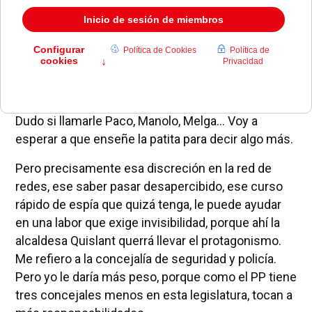
Vamos con el cuarto de la lista de la alcaldesa
Quislant: un tal
Francisco Manuel Melgarejo
Martínez
. Sin pasado en Internet, por mucho que
me he afanado en buscarlo, y no sé si tendrá
futuro. Me da que no ha estado nunca en política.
Dudo si llamarle Paco, Manolo, Melga… Voy a
esperar a que enseñe la patita para decir algo más.
Pero precisamente esa discreción en la red de
redes, ese saber pasar desapercibido, ese curso
rápido de espía que quizá tenga, le puede ayudar
en una labor que exige invisibilidad, porque ahí la
alcaldesa Quislant querrá llevar el protagonismo.
Me refiero a la concejalía de seguridad y policía.
Pero yo le daría más peso, porque como el PP tiene
tres concejales menos en esta legislatura, tocan a