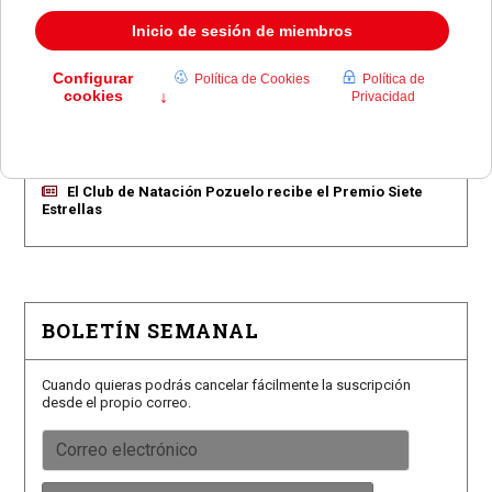
Pozuelo aprueba las 775 viviendas de Huerta Grande
Pozuelo confirma los conciertos para las fiestas
Consolación
Pozuelo abre la venta de entradas para su feria
taurina
Román, Mora y Burdiel torearán en las Fiestas de
Pozuelo
El Club de Natación Pozuelo recibe el Premio Siete
Estrellas
BOLETÍN SEMANAL
Cuando quieras podrás cancelar fácilmente la suscripción
desde el propio correo.