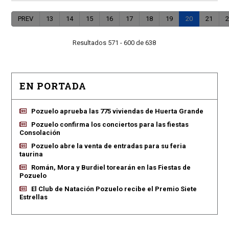
PREV
13
14
15
16
17
18
19
20
21
2
Resultados 571 - 600 de 638
EN PORTADA
Pozuelo aprueba las 775 viviendas de Huerta Grande
Pozuelo confirma los conciertos para las fiestas
Consolación
Pozuelo abre la venta de entradas para su feria
taurina
Román, Mora y Burdiel torearán en las Fiestas de
Pozuelo
El Club de Natación Pozuelo recibe el Premio Siete
Estrellas