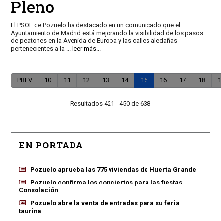
Pleno
El PSOE de Pozuelo ha destacado en un comunicado que el
Ayuntamiento de Madrid está mejorando la visibilidad de los pasos
de peatones en la Avenida de Europa y las calles aledañas
pertenecientes a la
...
leer más...
PREV
10
11
12
13
14
15
16
17
18
1
Resultados 421 - 450 de 638
EN PORTADA
Pozuelo aprueba las 775 viviendas de Huerta Grande
Pozuelo confirma los conciertos para las fiestas
Consolación
Pozuelo abre la venta de entradas para su feria
taurina