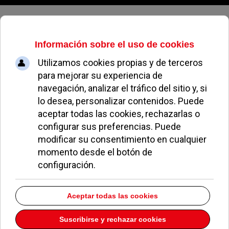
Domingo, 09 de agosto de 2026
Archivo Mensual
volver a archivo mensual
2022
Welcome to our Archives page. On this page you will find totaly
638
of
our articles broken down into Months and Years.