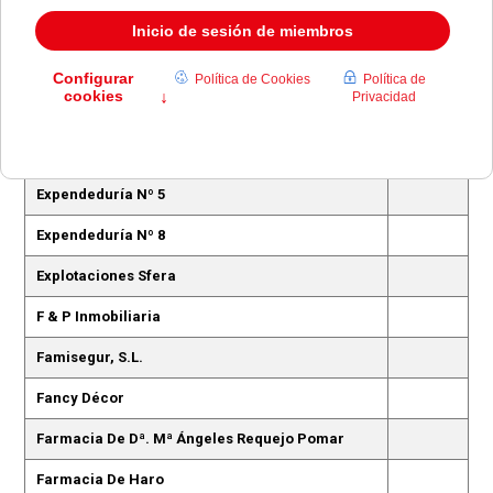
Excavaciones En Mina Y Urbanizaciones Emiur,
S.L.
Expendeduría De Tabacos Nº1
Expendeduría Nº 2
Expendeduría Nº 4
Expendeduría Nº 5
Expendeduría Nº 8
Explotaciones Sfera
F & P Inmobiliaria
Famisegur, S.L.
Fancy Décor
Farmacia De Dª. Mª Ángeles Requejo Pomar
Farmacia De Haro