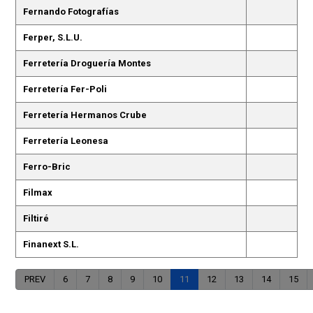
Fernando Fotografías
Ferper, S.L.U.
Ferretería Droguería Montes
Ferretería Fer-Poli
Ferretería Hermanos Crube
Ferretería Leonesa
Ferro-Bric
Filmax
Filtiré
Finanext S.L.
PREV
6
7
8
9
10
11
12
13
14
15