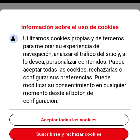
Sábado, 08 de agosto de 2026
Comercios en
Pozuelo de Alarcón
Nombre
Detalles
Tabla de contactos,
Europa Sport Car
Europa-20
Eurostars I-Hotel****
Evocas Consulting, S.L.