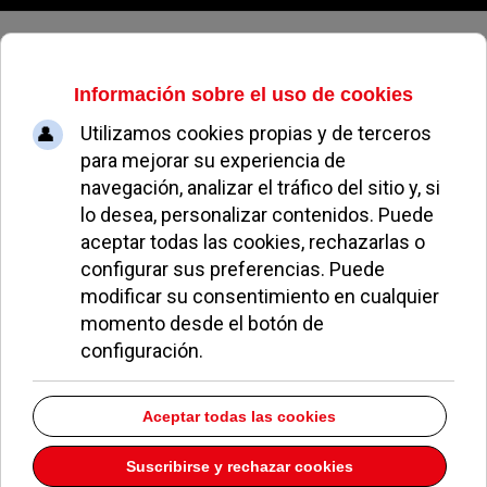
Jueves, 06 de agosto de 2026
Europa-20
Dirección:
AVDA. Europa 20
Pozuelo de Alarcón
Madrid
28224
Teléfono:
917152121
Descargar la información como:
vCard