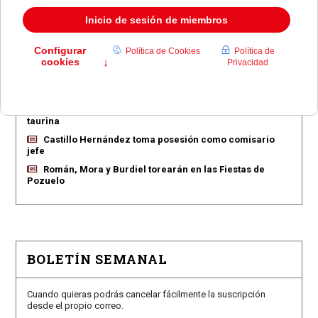
EN PORTADA
Pozuelo aprueba las 775 viviendas de Huerta Grande
Pozuelo confirma los conciertos para las fiestas
Consolación
Pozuelo abre la venta de entradas para su feria
taurina
Castillo Hernández toma posesión como comisario
jefe
Román, Mora y Burdiel torearán en las Fiestas de
Pozuelo
BOLETÍN SEMANAL
Cuando quieras podrás cancelar fácilmente la suscripción
desde el propio correo.