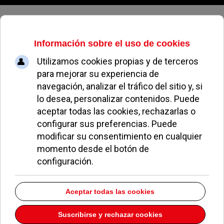
Viernes, 07 de agosto de 2026
Alberto López
Peluquería De
Caballeros
Dirección:
AVDA. De Europa 31 2
Pozuelo de Alarcón
Madrid
28224
Teléfono:
917151807