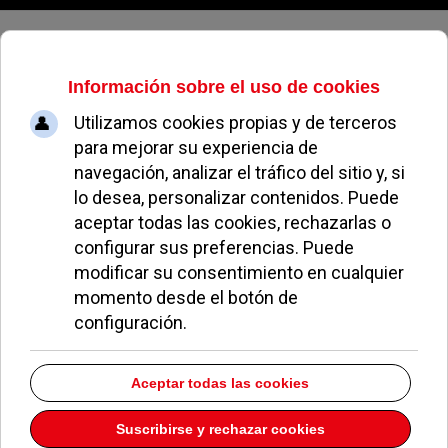
Lunes, 10 de agosto de 2026
Alba Technology,
S.L.
Dirección:
C/ Edgar Neville 4 – Edificio Ayessa 1 – bajo C
Pozuelo de Alarcón
Madrid
28223
Teléfono:
915120386
Descargar la información como:
vCard