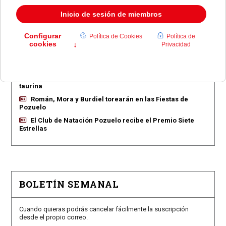
EN PORTADA
Pozuelo aprueba las 775 viviendas de Huerta Grande
Pozuelo confirma los conciertos para las fiestas
Consolación
Pozuelo abre la venta de entradas para su feria
taurina
Román, Mora y Burdiel torearán en las Fiestas de
Pozuelo
El Club de Natación Pozuelo recibe el Premio Siete
Estrellas
BOLETÍN SEMANAL
Cuando quieras podrás cancelar fácilmente la suscripción
desde el propio correo.