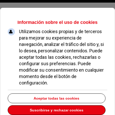
Sábado, 08 de agosto de 2026
Educaterra,S.L.
Dirección:
VÍA DOS CASTILLLAS 33 ATICA-5
POZUELO DE ALARCÓN
Madrid
28224
Teléfono:
914830165
Descargar la información como:
vCard