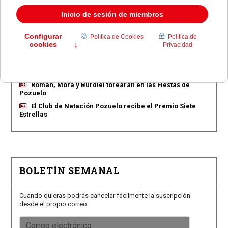
EN PORTADA
Pozuelo aprueba las 775 viviendas de Huerta Grande
Pozuelo confirma los conciertos para las fiestas
Consolación
Pozuelo abre la venta de entradas para su feria
taurina
Román, Mora y Burdiel torearán en las Fiestas de
Pozuelo
El Club de Natación Pozuelo recibe el Premio Siete
Estrellas
BOLETÍN SEMANAL
Cuando quieras podrás cancelar fácilmente la suscripción
desde el propio correo.