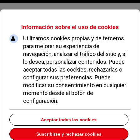
Sábado, 08 de agosto de 2026
Estanco
Dirección:
C/ Barlovento 1 C.C. Zoco Pozuelo 208
Pozuelo de Alarcón
Madrid
28223
Teléfono:
917156144
Descargar la información como:
vCard