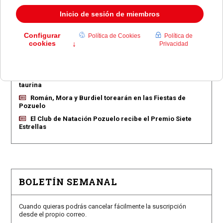
EN PORTADA
Pozuelo aprueba las 775 viviendas de Huerta Grande
Pozuelo confirma los conciertos para las fiestas
Consolación
Pozuelo abre la venta de entradas para su feria
taurina
Román, Mora y Burdiel torearán en las Fiestas de
Pozuelo
El Club de Natación Pozuelo recibe el Premio Siete
Estrellas
BOLETÍN SEMANAL
Cuando quieras podrás cancelar fácilmente la suscripción
desde el propio correo.