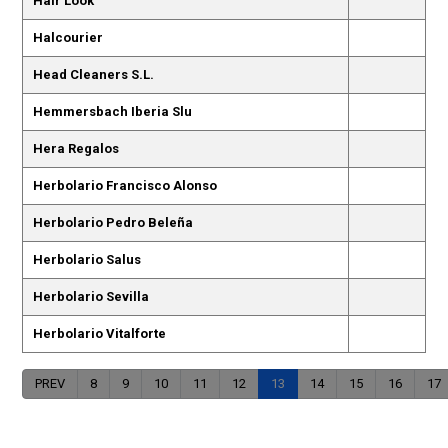
Hair Look
Halcourier
Head Cleaners S.L.
Hemmersbach Iberia Slu
Hera Regalos
Herbolario Francisco Alonso
Herbolario Pedro Beleña
Herbolario Salus
Herbolario Sevilla
Herbolario Vitalforte
PREV
8
9
10
11
12
13
14
15
16
17