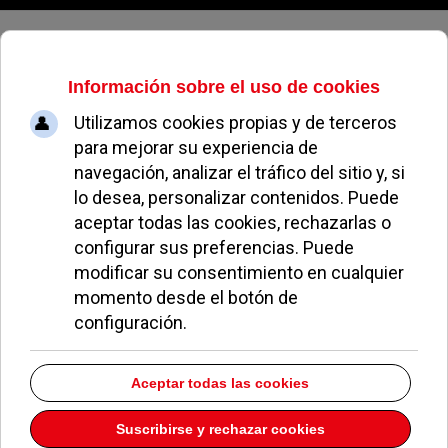
Sábado, 08 de agosto de 2026
Comercios en
Pozuelo de Alarcón
Nombre
Detalles
Tabla de contactos,
Gestoría Lorenzo
Gimnasio Eurosport
Gimnasio Femenino Método Woman
Gimnasio Team Pozuelo