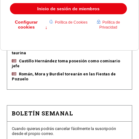
EN PORTADA
Pozuelo aprueba las 775 viviendas de Huerta Grande
Pozuelo confirma los conciertos para las fiestas
Consolación
Pozuelo abre la venta de entradas para su feria
taurina
Castillo Hernández toma posesión como comisario
jefe
Román, Mora y Burdiel torearán en las Fiestas de
Pozuelo
BOLETÍN SEMANAL
Cuando quieras podrás cancelar fácilmente la suscripción
desde el propio correo.