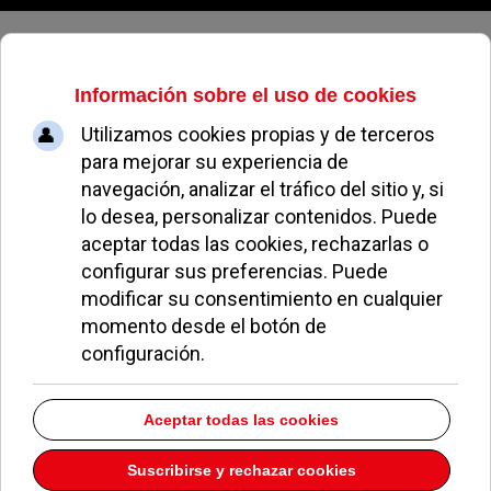
Jueves, 06 de agosto de 2026
Frutería Anas
Dirección:
C/ Calvario 42064
Pozuelo de Alarcón
Madrid
28223
Teléfono:
913511538
Descargar la información como:
vCard