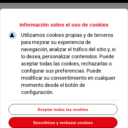
Lunes, 10 de agosto de 2026
Frutas Álvarez
Dirección:
C/ Nuestra Señora del Carmen s/n Galería
Comercial 17
Pozuelo de Alarcón
Madrid
28224
Teléfono:
913523402
Descargar la información como:
vCard