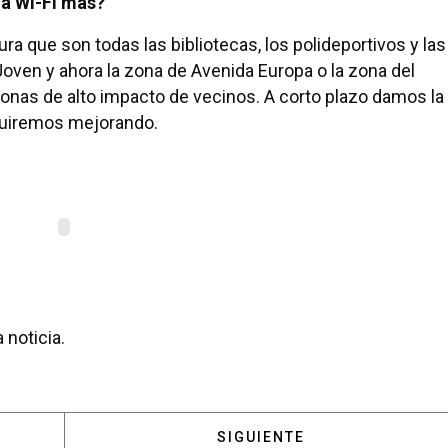
na Wi-Fi más?
 que son todas las bibliotecas, los polideportivos y las
oven y ahora la zona de Avenida Europa o la zona del
onas de alto impacto de vecinos. A corto plazo damos la
guiremos mejorando.
 noticia.
 PEPE VIYUELA: “EN EL TIEMPO QUE ME QUEDA DE PR
ARTÍCULO SIGUIENTE: ISAB
SIGUIENTE