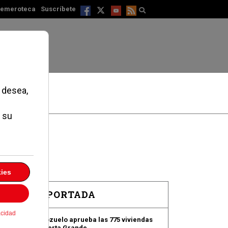
emeroteca
Suscríbete
EN PORTADA
Pozuelo aprueba las 775 viviendas
de Huerta Grande