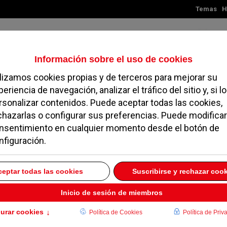
Temas
H
Viernes, 07 de agosto de 2026
TES
MADRID
NOROESTE
SOCIEDAD
MAGAZINE
SERVICIOS
s nuevas zonas Wi-Fi
na acogida fantástica"
30 OCTUBRE 2012