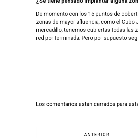
¿Se tiene pensado implantar alguna zo
De momento con los 15 puntos de cobertura
zonas de mayor afluencia, como el Cubo J
mercadillo, tenemos cubiertas todas las z
red por terminada. Pero por supuesto se
Los comentarios están cerrados para esta
ARTÍCULO ANTERIOR:
ANTERIOR