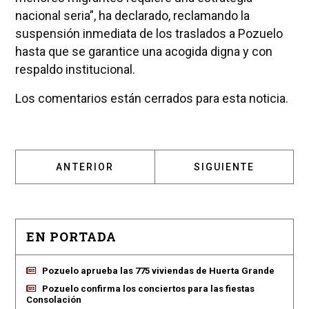
nacional seria”, ha declarado, reclamando la
suspensión inmediata de los traslados a Pozuelo
hasta que se garantice una acogida digna y con
respaldo institucional.
Los comentarios están cerrados para esta noticia.
ARTÍCULO ANTERIOR: VOX EXIGE A AYUSO 
ARTÍCULO SIGUIENT
ANTERIOR
SIGUIENTE
EN PORTADA
Pozuelo aprueba las 775 viviendas de Huerta Grande
Pozuelo confirma los conciertos para las fiestas
Consolación