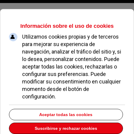
Sábado, 08 de agosto de 2026
Tejero denuncia la “temeraria”
decisión del Gobierno de trasladar
400 menores migrantes a Pozuelo
BLAS BARRADO
POLÍTICA
02 JULIO 2025