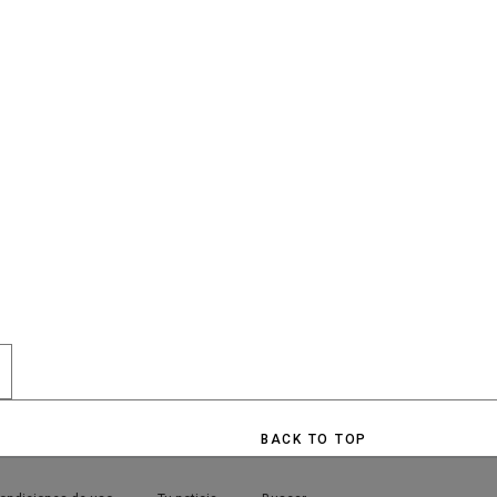
 PP Y CIUDADANOS POZUELO?
BACK TO TOP