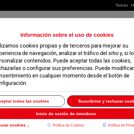
Temas
H
Sábado, 08 de agosto de 2026
TES
MADRID
NOROESTE
SOCIEDAD
MAGAZINE
SERVICIOS
 debe sancionar a los
ecortan sus setos
 2023