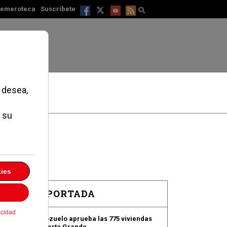
emeroteca
Suscríbete
EN PORTADA
Pozuelo aprueba las 775 viviendas
de Huerta Grande