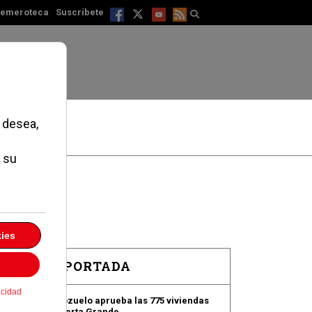
emeroteca
Suscríbete
EN PORTADA
Pozuelo aprueba las 775 viviendas
de Huerta Grande