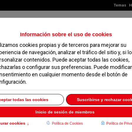
Temas
H
Domingo, 09 de agosto de 2026
TES
MADRID
NOROESTE
SOCIEDAD
MAGAZINE
SERVICIOS
z, padre de los
ecidos: “Me decía: te
por violencia de
e me has pegado y ya