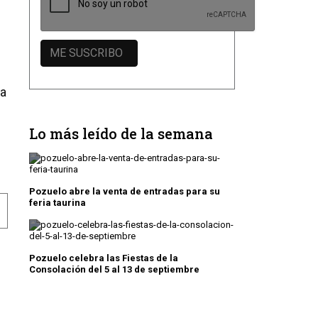
 a
Lo más leído de la semana
Pozuelo abre la venta de entradas para su
feria taurina
QUE SEAMOS LA CIUDAD CON MENOS PARADOS Y MÁS L
PONGO A DAVID RODRÍGUEZ COMO CONCEJAL DE DEPOR
Pozuelo celebra las Fiestas de la
Consolación del 5 al 13 de septiembre