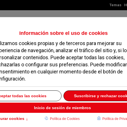
Temas
H
Jueves, 06 de agosto de 2026
TES
MADRID
NOROESTE
SOCIEDAD
MAGAZINE
SERVICIOS
cejal de Desarrollo
4 JUNIO 2019