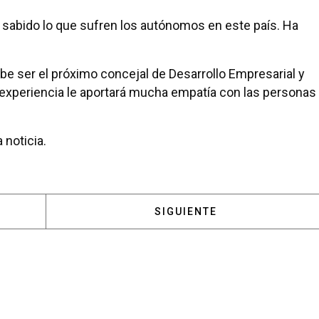
 sabido lo que sufren los autónomos en este país. Ha
be ser el próximo concejal de Desarrollo Empresarial y
experiencia le aportará mucha empatía con las personas
 noticia.
: LARGA VIDA A LA ALCALDESA QUE HA CONSEGUIDO 
ARTÍCULO SIGUIENTE: PRO
SIGUIENTE