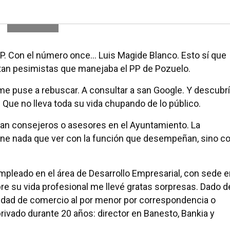
PP. Con el número once… Luis Magide Blanco. Esto sí que
 tan pesimistas que manejaba el PP de Pozuelo.
e puse a rebuscar. A consultar a san Google. Y descubrí
 Que no lleva toda su vida chupando de lo público.
man consejeros o asesores en el Ayuntamiento. La
iene nada que ver con la función que desempeñan, sino c
pleado en el área de Desarrollo Empresarial, con sede e
bre su vida profesional me llevé gratas sorpresas. Dado d
idad de comercio al por menor por correspondencia o
privado durante 20 años: director en Banesto, Bankia y