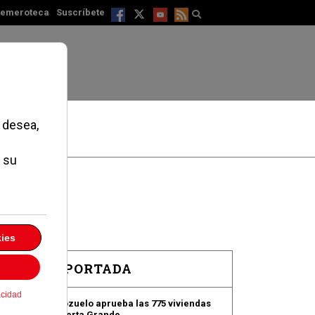
emeroteca
Suscríbete
EN PORTADA
Pozuelo aprueba las 775 viviendas
de Huerta Grande