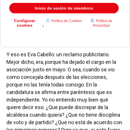
Me dicen que Eva Cabello se siente utilizada,
manipulada por la alcaldesa para la causa pepera.
Allá ella, que se ha dejado utilizar. Viste mucho de
cara al electorado popular -y más en Pozuelo-
contar en tu candidatura con la presidenta de la
Asociación de Familias Numerosas de Pozuelo.
Y eso es Eva Cabello: un reclamo publicitario.
Mejor dicho, era, porque ha dejado el cargo en la
asociación justo en mayo. O sea, cuando se vio
como concejala después de las elecciones,
porque no las tenía todas consigo. En la
candidatura se afirma entre paréntesis que es
independiente. Yo no entiendo muy bien qué
quiere decir eso. ¿Que puede discrepar de la
alcaldesa cuando quiera? ¿Que no tiene disciplina
de voto y de partido? ¿Que no está de acuerdo con
los principios peperos? Digo yo que -si esto fuera