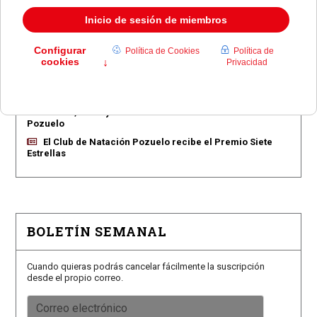
Pozuelo aprueba las 775 viviendas de Huerta Grande
Pozuelo confirma los conciertos para las fiestas
Consolación
Pozuelo abre la venta de entradas para su feria
taurina
Román, Mora y Burdiel torearán en las Fiestas de
Pozuelo
El Club de Natación Pozuelo recibe el Premio Siete
Estrellas
BOLETÍN SEMANAL
Cuando quieras podrás cancelar fácilmente la suscripción
desde el propio correo.