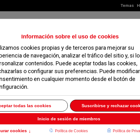
Temas
H
Viernes, 07 de agosto de 2026
TES
MADRID
NOROESTE
SOCIEDAD
MAGAZINE
SERVICIOS
ara