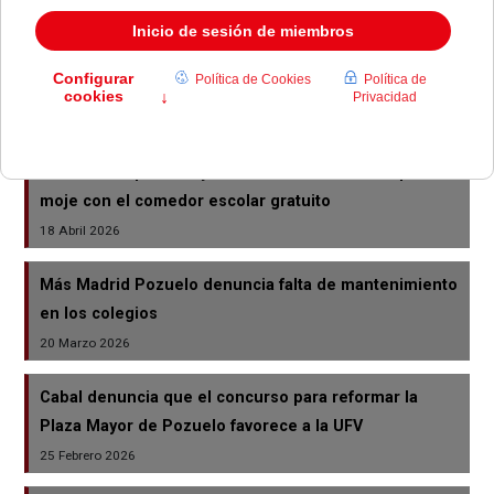
22 Junio 2026
Varias asociaciones reclaman más protección
ambiental y calidad de vida en Pozuelo
05 Junio 2026
Más Madrid pide al Ayuntamiento de Pozuelo que se
moje con el comedor escolar gratuito
18 Abril 2026
Más Madrid Pozuelo denuncia falta de mantenimiento
en los colegios
20 Marzo 2026
Cabal denuncia que el concurso para reformar la
Plaza Mayor de Pozuelo favorece a la UFV
25 Febrero 2026