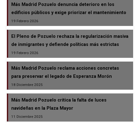
Más Madrid Pozuelo denuncia deterioro en los
edificios públicos y exige priorizar el mantenimiento
19 Febrero 2026
El Pleno de Pozuelo rechaza la regularización masiva
de inmigrantes y defiende políticas más estrictas
19 Febrero 2026
Más Madrid Pozuelo reclama acciones concretas
para preservar el legado de Esperanza Morón
18 Diciembre 2025
Más Madrid Pozuelo critica la falta de luces
navideñas en la Plaza Mayor
11 Diciembre 2025