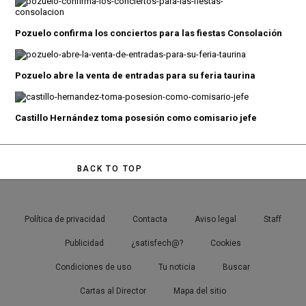
Pozuelo confirma los conciertos para las fiestas Consolación
Pozuelo abre la venta de entradas para su feria taurina
Castillo Hernández toma posesión como comisario jefe
BACK TO TOP
Política de privacidad
Contacta
Aviso legal
Staff
Publicidad
¿satisfech@?
Cookies
Condiciones de uso
Tu noticia
Buscar
Cartas al Director
Mapa del sitio