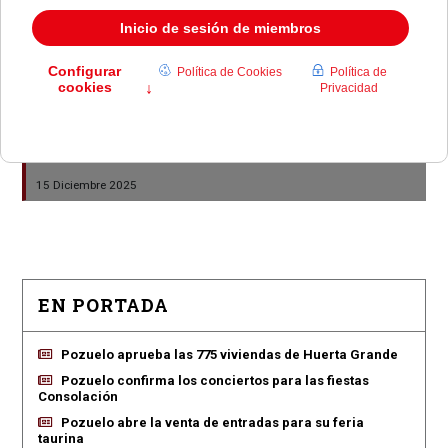
Unanimidad en Pozuelo para dedicar el centro
cultural a la cronista Esperanza Morón
29 Diciembre 2025
El Centro San Juan de la Cruz cumple 25 años como
referente en Atención Primaria en Pozuelo
15 Diciembre 2025
EN PORTADA
Pozuelo aprueba las 775 viviendas de Huerta Grande
Pozuelo confirma los conciertos para las fiestas
Consolación
Pozuelo abre la venta de entradas para su feria
taurina