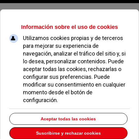
Viernes, 07 de agosto de 2026
Félix Alba
Miguel Ángel Blanco dará nombre al parque de Las
Cárcavas
19 Junio 2026
El PP de Pozuelo blinda las plazas de los residentes
frente a la propuesta de 'barra libre' de aparcamiento
de Vox
15 Enero 2026