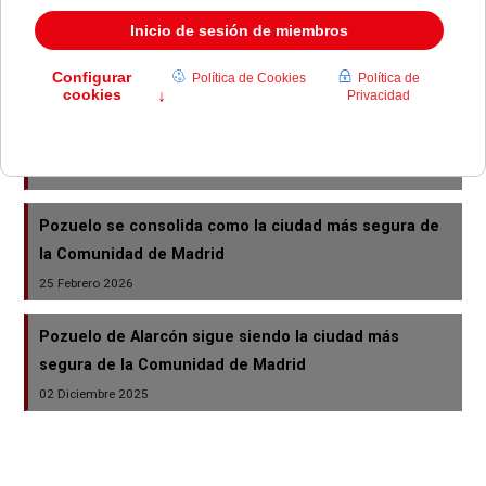
La Policía desmantela en Pozuelo una plantación con
más de mil plantas de marihuana en una vivienda
06 Abril 2026
Pozuelo presenta ocho nuevos vehículos para la
Policía, SEAPA y Protección Civil
20 Marzo 2026
Pozuelo se consolida como la ciudad más segura de
la Comunidad de Madrid
25 Febrero 2026
Pozuelo de Alarcón sigue siendo la ciudad más
segura de la Comunidad de Madrid
02 Diciembre 2025