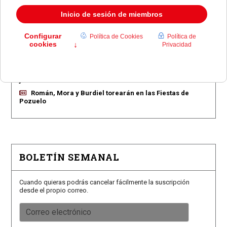
Pozuelo aprueba las 775 viviendas de Huerta Grande
Pozuelo confirma los conciertos para las fiestas
Consolación
Pozuelo abre la venta de entradas para su feria
taurina
Castillo Hernández toma posesión como comisario
jefe
Román, Mora y Burdiel torearán en las Fiestas de
Pozuelo
BOLETÍN SEMANAL
Cuando quieras podrás cancelar fácilmente la suscripción
desde el propio correo.