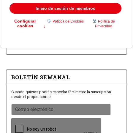
Pozuelo confirma los conciertos para las fiestas
Consolación
Pozuelo abre la venta de entradas para su feria
taurina
Román, Mora y Burdiel torearán en las Fiestas de
Pozuelo
El Club de Natación Pozuelo recibe el Premio Siete
Estrellas
BOLETÍN SEMANAL
Cuando quieras podrás cancelar fácilmente la suscripción
desde el propio correo.