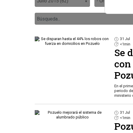
31 Jul
<1min
Se d
con
Poz
En el prim
periodo de
ministerio 
31 Jul
<1min
Poz