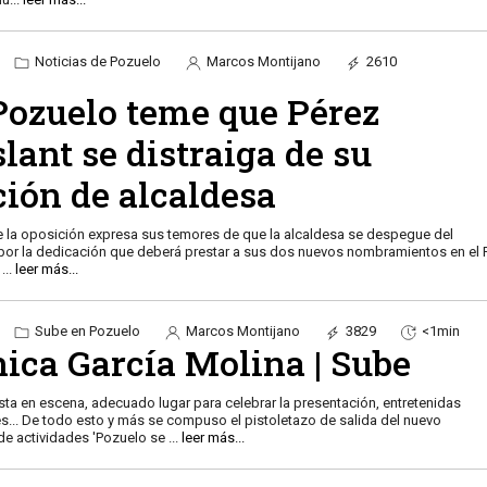
Noticias de Pozuelo
Marcos Montijano
2610
 Pozuelo teme que Pérez
lant se distraiga de su
ción de alcaldesa
e la oposición expresa sus temores de que la alcaldesa se despegue del
por la dedicación que deberá prestar a sus dos nuevos nombramientos en el 
.
...
leer más...
Sube en Pozuelo
Marcos Montijano
3829
<1min
ica García Molina | Sube
ta en escena, adecuado lugar para celebrar la presentación, entretenidas
s... De todo esto y más se compuso el pistoletazo de salida del nuevo
e actividades 'Pozuelo se
...
leer más...