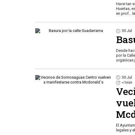
Hace tan s
Huertas, e
en prof
...
l
30 Jul
Bas
Desde hace
por la Cal
orgánicas 
30 Jul
<1min
Vec
vue
Mcd
El Ayuntam
legales y 