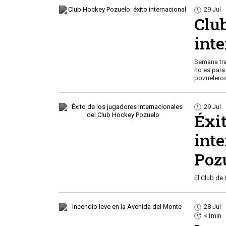
29 Jul
Clu
int
Semana tra
no es para
pozueleros
29 Jul
Éxit
int
Poz
El Club de
28 Jul
<1min