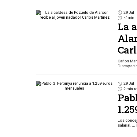
29 Jul
<1min
La a
Ala
Car
Carlos Mar
Discapaci
29 Jul
2 min r
Pab
1.2
Los concej
salarial.
...