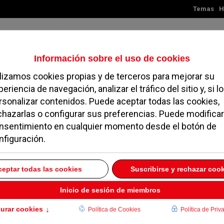
Temas
H
Viernes, 07 de agosto de 2026
TES
MADRID
NOROESTE
SOCIEDAD
MAGAZINE
SERVICIOS
al
volver a archivo mensual
 totaly
62
of our articles broken down into Months and Years.