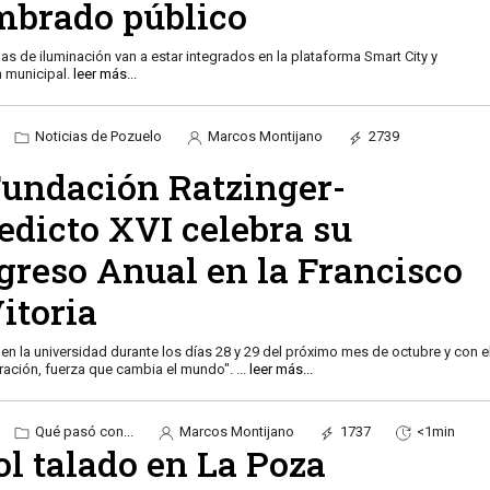
mbrado público
as de iluminación van a estar integrados en la plataforma Smart City y
n municipal.
leer más...
Noticias de Pozuelo
Marcos Montijano
2739
Fundación Ratzinger-
edicto XVI celebra su
greso Anual en la Francisco
itoria
 en la universidad durante los días 28 y 29 del próximo mes de octubre y con e
 oración, fuerza que cambia el mundo".
...
leer más...
Qué pasó con...
Marcos Montijano
1737
<1min
ol talado en La Poza