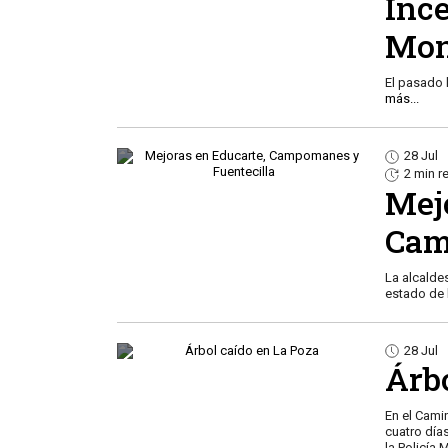
Ince
Mon
El pasado 
más...
28 Jul
2 min r
Mej
Cam
La alcalde
estado de 
28 Jul
Árb
En el Cami
cuatro días
la Policía 