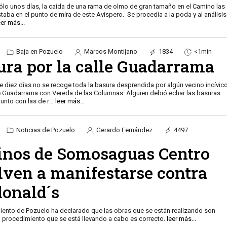
ólo unos días, la caída de una rama de olmo de gran tamaño en el Camino las
staba en el punto de mira de este Avispero. Se procedía a la poda y al análisis
eer más...
Baja en Pozuelo
Marcos Montijano
1834
<1min
ura por la calle Guadarrama
 diez días no se recoge toda la basura desprendida por algún vecino incívic
le Guadarrama con Vereda de las Columnas. Alguien debió echar las basuras
junto con las de r
...
leer más...
Noticias de Pozuelo
Gerardo Fernández
4497
inos de Somosaguas Centro
lven a manifestarse contra
onald´s
iento de Pozuelo ha declarado que las obras que se están realizando son
el procedimiento que se está llevando a cabo es correcto.
leer más...