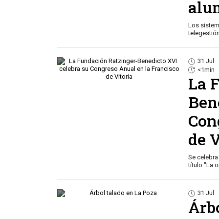
alu
Los sistem
telegestió
31 Jul
<1min
La 
Ben
Con
de V
Se celebra
título "La
31 Jul
Árb