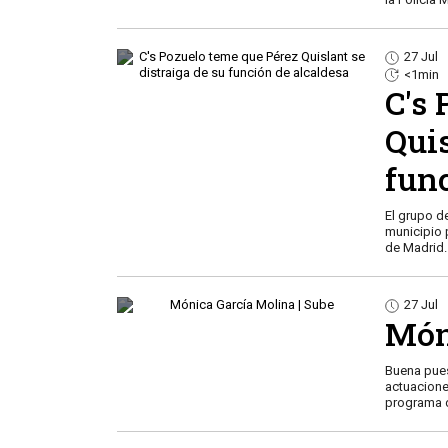
27 Jul
<1min
C's
Quis
fun
El grupo d
municipio 
de Madrid
27 Jul
Món
Buena pues
actuacione
programa d