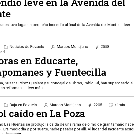
ndio leve en la Avenida del
te
lunes tuvo lugar un pequeño incendio al final de la Avenida del Monte.
...
leer
Noticias de Pozuelo
Marcos Montijano
2558
ead
oras en Educarte,
pomanes y Fuentecilla
sa, Susana Pérez Quislant y el concejal de Obras, Pablo Gil, han supervisado el
las reformas.
...
leer más...
Baja en Pozuelo
Marcos Montijano
2205
<1min
ol caído en La Poza
no Las Huertas se produjo la caída de una rama de olmo de gran tamaño hace
. Era mediodía y, por suerte, nadie pasaba por allí. Al lugar del incidente acud
Mu
...
leer más...