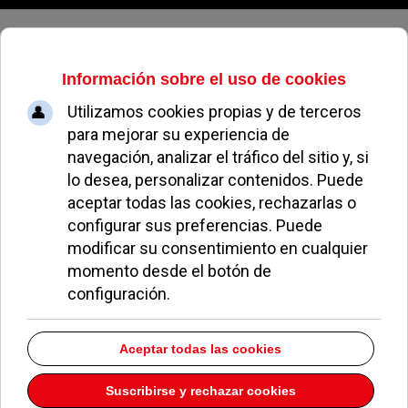
Lunes, 10 de agosto de 2026
Mónica García Molina | Sube
EL AVISPA
SUBE EN POZUELO
27 JULIO 2015
Buena puesta en escena, adecuado lugar para
celebrar la presentación, entretenidas