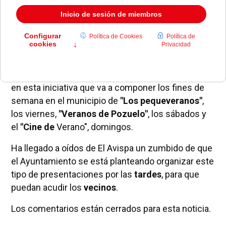
actuaciones...
De todo esto y más se compuso el pistoletazo de
salida del nuevo programa de actividades
'Pozuelo
se mueve en verano'
.
La concejal
Mónica García Molina
lleva el mando
en esta iniciativa que va a componer los fines de
semana en el municipio de
"Los pequeveranos"
,
los viernes,
"Veranos de Pozuelo"
, los sábados y
el
"Cine de
Verano",
domingos.
Ha llegado a oídos de El Avispa un zumbido de que
el Ayuntamiento se está planteando organizar este
tipo de presentaciones por las
tardes
, para que
puedan acudir los
vecinos
.
Los comentarios están cerrados para esta noticia.