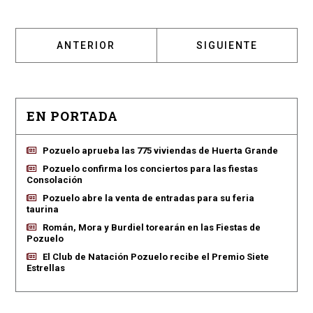
ARTÍCULO ANTERIOR: CLUB HOCKEY POZUEL
ARTÍCULO SIGUIEN
ANTERIOR
SIGUIENTE
EN PORTADA
Pozuelo aprueba las 775 viviendas de Huerta Grande
Pozuelo confirma los conciertos para las fiestas
Consolación
Pozuelo abre la venta de entradas para su feria
taurina
Román, Mora y Burdiel torearán en las Fiestas de
Pozuelo
El Club de Natación Pozuelo recibe el Premio Siete
Estrellas