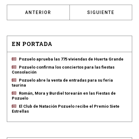
ARTÍCULO ANTERIOR: ÁRBOL CAÍDO EN LA P
ARTÍCULO SIGUIENT
ANTERIOR
SIGUIENTE
EN PORTADA
Pozuelo aprueba las 775 viviendas de Huerta Grande
Pozuelo confirma los conciertos para las fiestas
Consolación
Pozuelo abre la venta de entradas para su feria
taurina
Román, Mora y Burdiel torearán en las Fiestas de
Pozuelo
El Club de Natación Pozuelo recibe el Premio Siete
Estrellas