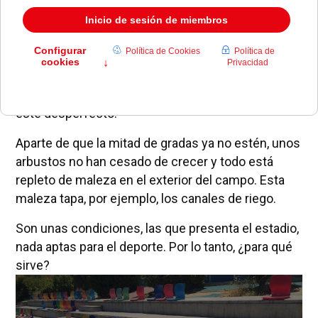
encuentra en un estado verdaderamente extraño.
En la grada de asientos hay más espacio dedicado
a la 'nada' que a los propios sitios.
Se han podido romper o alguien se los habrá
llevado pero no se contempla solución alguna ante
este desperfecto.
Aparte de que la mitad de gradas ya no estén, unos
arbustos no han cesado de crecer y todo está
repleto de maleza en el exterior del campo. Esta
maleza tapa, por ejemplo, los canales de riego.
Son unas condiciones, las que presenta el estadio,
nada aptas para el deporte. Por lo tanto, ¿para qué
sirve?